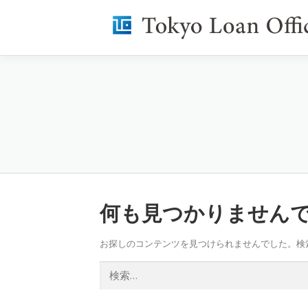
コ
ン
テ
ン
ツ
融資のポイント
よくある質問
会社
へ
ス
キ
ッ
プ
何も見つかりません
お探しのコンテンツを見つけられませんでした。検
検
索: